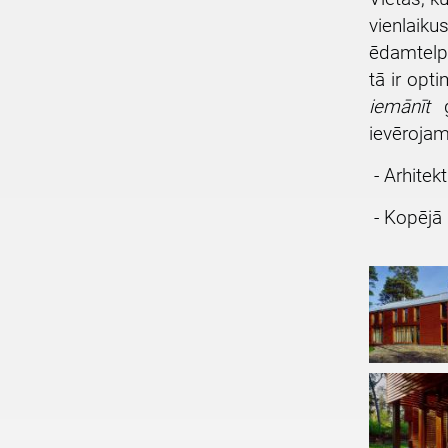
vienlaiku
ēdamtelpu
tā ir opt
iemānīt
g
ievēroja
- Arhitek
- Kopējā 