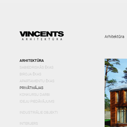
Skip
mai
cont
Arhitektūra
ARHITEKTŪRA
SABIEDRISKĀS ĒKAS
BIROJA ĒKAS
APARTAMENTU ĒKAS
PRIVĀTMĀJAS
KONKURSU DARBI
IDEJU PIEDĀVĀJUMS
INDUSTRIĀLIE OBJEKTI
INTERJERS