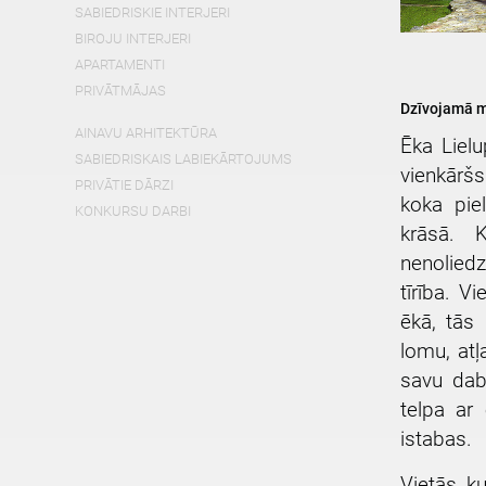
SABIEDRISKIE INTERJERI
BIROJU INTERJERI
APARTAMENTI
PRIVĀTMĀJAS
Dzīvojamā m
AINAVU ARHITEKTŪRA
Ēka Liel
SABIEDRISKAIS LABIEKĀRTOJUMS
vienkāršs
PRIVĀTIE DĀRZI
koka pie
KONKURSU DARBI
krāsā. K
nenoliedz
tīrība. V
ēkā, tās 
lomu, atļ
savu dab
telpa ar
istabas.
Vietās, k